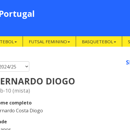
 Portugal
TEBOL
FUTSAL FEMININO
BASQUETEBOL
S
ERNARDO DIOGO
b-10 (mista)
me completo
rnardo Costa Diogo
ade
 anos