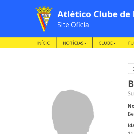
Atlético Clube de
Site Oficial
INÍCIO
NOTÍCIAS
CLUBE
FU
B
Su
No
Be
Id
11