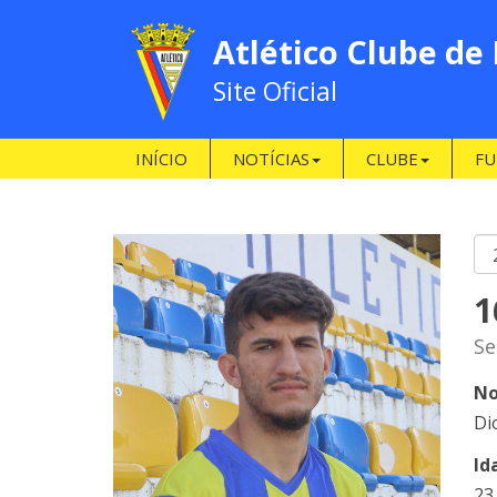
Atlético Clube de
Site Oficial
INÍCIO
NOTÍCIAS
CLUBE
FU
1
Se
No
Di
Id
23