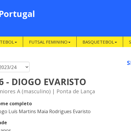
 Portugal
TEBOL
FUTSAL FEMININO
BASQUETEBOL
S
6 - DIOGO EVARISTO
niores A (masculino) | Ponta de Lança
me completo
ogo Luís Martins Maia Rodrigues Evaristo
ade
 anos