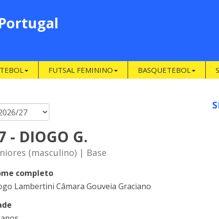
 Portugal
TEBOL
FUTSAL FEMININO
BASQUETEBOL
S
7 - DIOGO G.
niores (masculino) | Base
me completo
ogo Lambertini Câmara Gouveia Graciano
ade
 anos