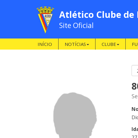
Atlético Clube de
Site Oficial
INÍCIO
NOTÍCIAS
CLUBE
FU
8
Se
No
Di
Id
27