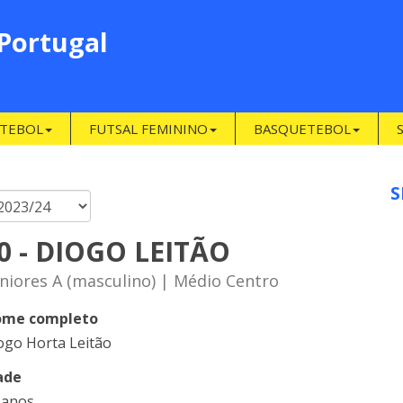
 Portugal
TEBOL
FUTSAL FEMININO
BASQUETEBOL
S
0 - DIOGO LEITÃO
niores A (masculino) | Médio Centro
me completo
ogo Horta Leitão
ade
 anos