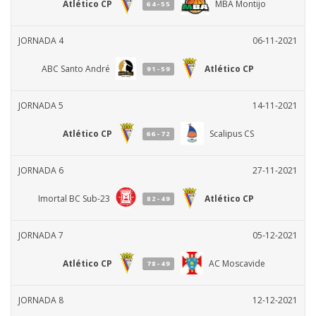
Atlético CP
MBA Montijo
64-55
JORNADA 4
06-11-2021
ABC Santo André
Atlético CP
91-59
JORNADA 5
14-11-2021
Atlético CP
Scalipus CS
66-72
JORNADA 6
27-11-2021
Imortal BC Sub-23
Atlético CP
82-49
JORNADA 7
05-12-2021
Atlético CP
AC Moscavide
78-49
JORNADA 8
12-12-2021