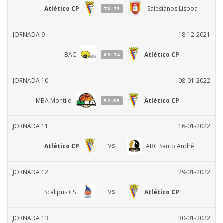
Atlético CP
Salesianos Lisboa
78-73
JORNADA 9
18-12-2021
BAC
Atlético CP
89-74
JORNADA 10
08-01-2022
MBA Montijo
Atlético CP
52-65
JORNADA 11
16-01-2022
vs
Atlético CP
ABC Santo André
JORNADA 12
29-01-2022
vs
Scalipus CS
Atlético CP
JORNADA 13
30-01-2022