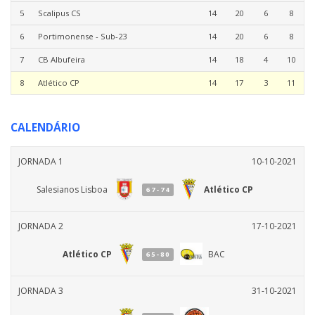
5
Scalipus CS
14
20
6
8
6
Portimonense - Sub-23
14
20
6
8
7
CB Albufeira
14
18
4
10
8
Atlético CP
14
17
3
11
CALENDÁRIO
JORNADA 1
10-10-2021
Salesianos Lisboa
Atlético CP
67-74
JORNADA 2
17-10-2021
Atlético CP
BAC
65-80
JORNADA 3
31-10-2021