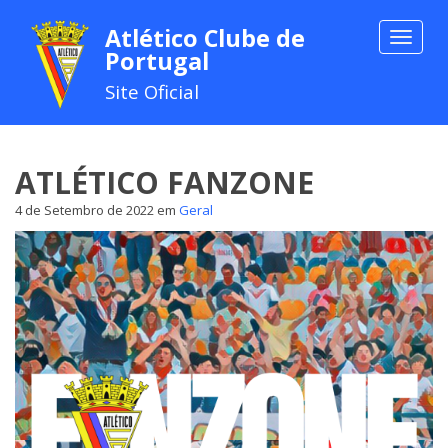
Atlético Clube de
Toggle
Portugal
navigat
Site Oficial
ATLÉTICO FANZONE
4 de Setembro de 2022
em
Geral