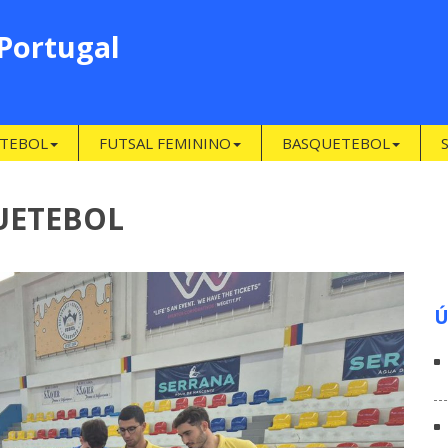
 Portugal
TEBOL
FUTSAL FEMININO
BASQUETEBOL
UETEBOL
Ú