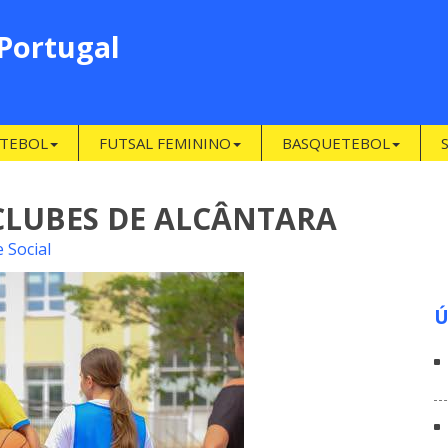
 Portugal
TEBOL
FUTSAL FEMININO
BASQUETEBOL
CLUBES DE ALCÂNTARA
 Social
Ú