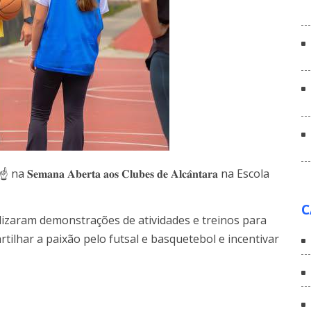
na 𝐒𝐞𝐦𝐚𝐧𝐚 𝐀𝐛𝐞𝐫𝐭𝐚 𝐚𝐨𝐬 𝐂𝐥𝐮𝐛𝐞𝐬 𝐝𝐞 𝐀𝐥𝐜𝐚̂𝐧𝐭𝐚𝐫𝐚 na Escola
C
lizaram demonstrações de atividades e treinos para
rtilhar a paixão pelo futsal e basquetebol e incentivar