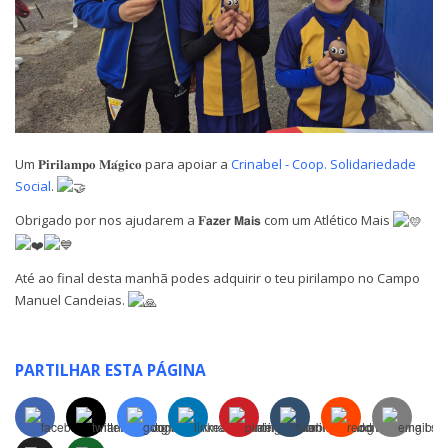
Um 𝐏𝐢𝐫𝐢𝐥𝐚𝐦𝐩𝐨 𝐌𝐚́𝐠𝐢𝐜𝐨 para apoiar a
Crinabel - Coop. Solidariedade
Social
.
Obrigado por nos ajudarem a 𝐅𝗮𝘇𝗲𝗿 𝗠𝗮𝗶𝘀 com um Atlético Mais
Até ao final desta manhã podes adquirir o teu pirilampo no Campo
Manuel Candeias.
PARTILHAR ESTA PÁGINA