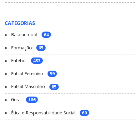
CATEGORIAS
Basquetebol
64
Formação
65
Futebol
433
Futsal Feminino
59
Futsal Masculino
85
Geral
186
Ética e Responsabilidade Social
60