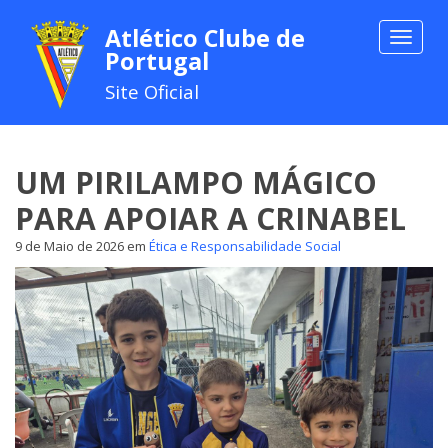
Atlético Clube de
Toggle
Portugal
navigat
Site Oficial
UM PIRILAMPO MÁGICO
PARA APOIAR A CRINABEL
9 de Maio de 2026
em
Ética e Responsabilidade Social