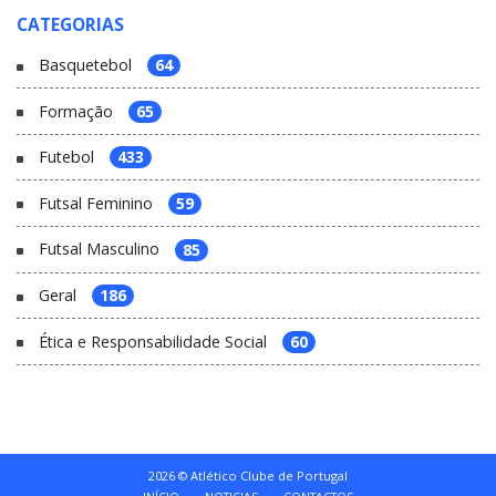
CATEGORIAS
Basquetebol
64
Formação
65
Futebol
433
Futsal Feminino
59
Futsal Masculino
85
Geral
186
Ética e Responsabilidade Social
60
2026 © Atlético Clube de Portugal