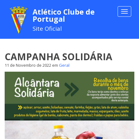
Atlético Clube de
Toggle
Portugal
navigat
Site Oficial
CAMPANHA SOLIDÁRIA
11 de Novembro de 2022
em
Geral