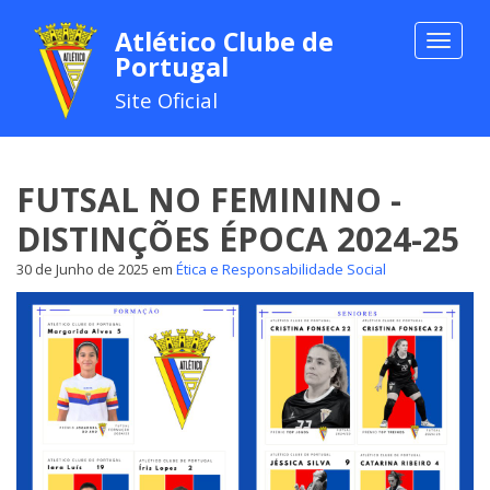
Atlético Clube de
Toggle
Portugal
navigat
Site Oficial
FUTSAL NO FEMININO -
DISTINÇÕES ÉPOCA 2024-25
30 de Junho de 2025
em
Ética e Responsabilidade Social