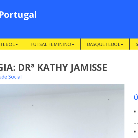
 Portugal
TEBOL
FUTSAL FEMININO
BASQUETEBOL
IA: DRª KATHY JAMISSE
ade Social
Ú