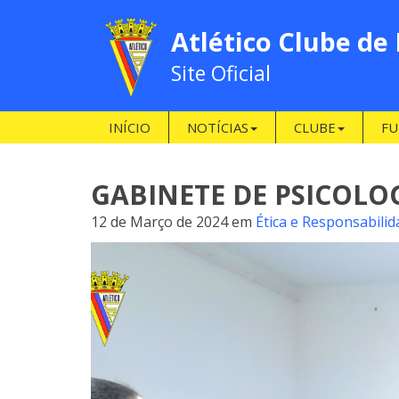
Atlético Clube de
Site Oficial
INÍCIO
NOTÍCIAS
CLUBE
FU
GABINETE DE PSICOLOG
12 de Março de 2024
em
Ética e Responsabilid