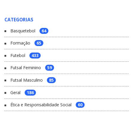
CATEGORIAS
Basquetebol
64
Formação
65
Futebol
433
Futsal Feminino
59
Futsal Masculino
85
Geral
186
Ética e Responsabilidade Social
60