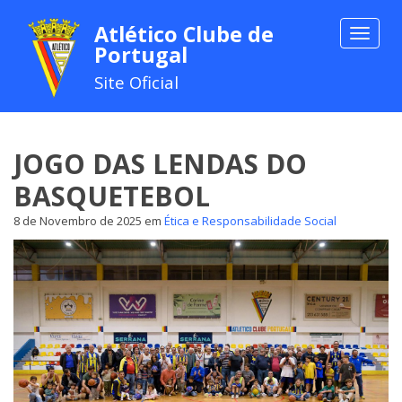
Atlético Clube de
Toggle
Portugal
navigat
Site Oficial
JOGO DAS LENDAS DO
BASQUETEBOL
8 de Novembro de 2025
em
Ética e Responsabilidade Social