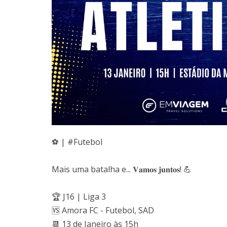
⚽️ | #Futebol
Mais uma batalha e... 𝐕𝐚𝐦𝐨𝐬 𝐣𝐮𝐧𝐭𝐨𝐬! 💪
🏆 J16 | Liga 3
🆚 Amora FC - Futebol, SAD
📆 13 de Janeiro às 15h