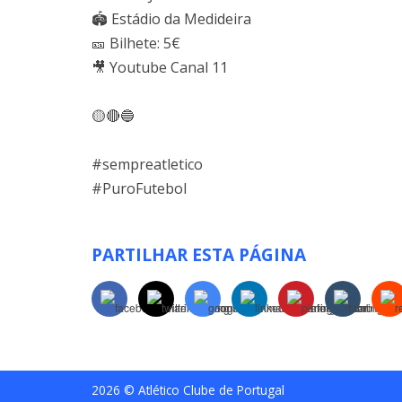
🏟 Estádio da Medideira
🎫 Bilhete: 5€
🎥 Youtube Canal 11
🟡🔴🔵
#sempreatletico
#PuroFutebol
PARTILHAR ESTA PÁGINA
2026 © Atlético Clube de Portugal