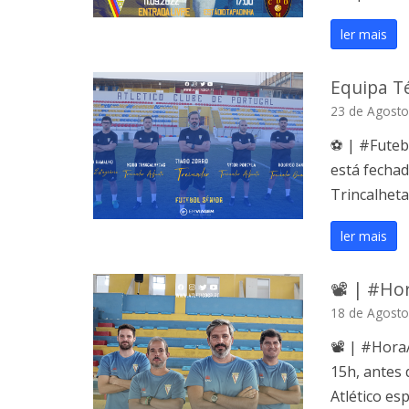
ler mais
Equipa Té
23 de Agosto
⚽️ | #Futeb
está fechad
Trincalheta
ler mais
📽 | #HoraA
18 de Agosto
📽 | #HoraAtl
15h, antes
Atlético esp