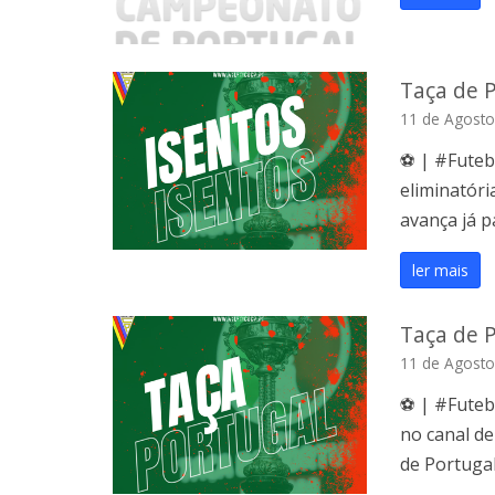
Taça de P
11 de Agosto
⚽️ | #Futeb
eliminatóri
avança já pa
ler mais
Taça de P
11 de Agosto
⚽️ | #Fute
no canal de
de Portugal