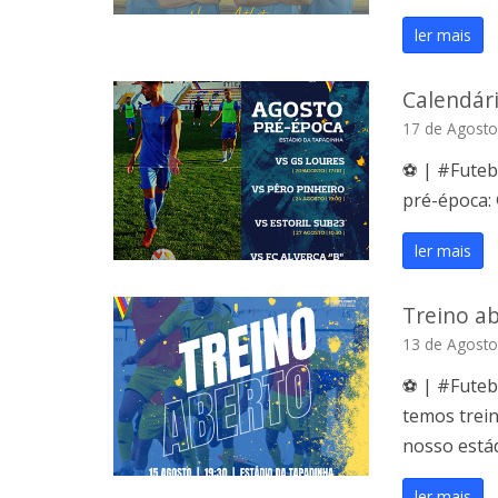
ler mais
Calendár
17 de Agosto
⚽️ | #Futeb
pré-época: 
ler mais
Treino ab
13 de Agosto
⚽️ | #Futeb
temos trein
nosso estád
ler mais