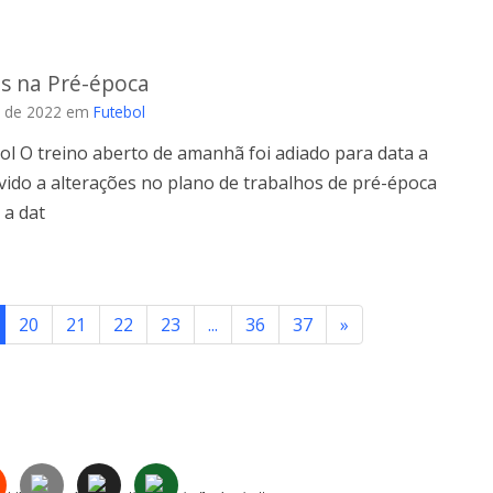
es na Pré-época
 de 2022
em
Futebol
ol O treino aberto de amanhã foi adiado para data a
 Devido a alterações no plano de trabalhos de pré-época
 a dat
20
21
22
23
...
36
37
»