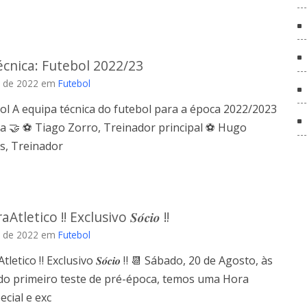
cnica: Futebol 2022/23
 de 2022
em
Futebol
ol A equipa técnica do futebol para a época 2022/2023
a 🤝 ⚽️ Tiago Zorro, Treinador principal ⚽️ Hugo
s, Treinador
tletico ‼️ Exclusivo 𝑺𝒐́𝒄𝒊𝒐 ‼️
 de 2022
em
Futebol
etico ‼️ Exclusivo 𝑺𝒐́𝒄𝒊𝒐 ‼️ 📆 Sábado, 20 de Agosto, às
 do primeiro teste de pré-época, temos uma Hora
ecial e exc