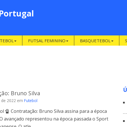
 Portugal
TEBOL
FUTSAL FEMININO
BASQUETEBOL
Ú
ão: Bruno Silva
 de 2022
em
Futebol
ol 🔏 Contratação: Bruno Silva assina para a época
️ O avançado representou na época passada o Sport
anense. O atle