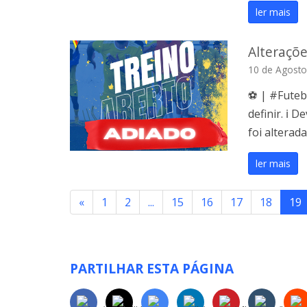
ler mais
Alteraçõ
10 de Agosto
⚽️ | #Futeb
definir. ℹ️
foi alterada
ler mais
«
1
2
...
15
16
17
18
19
PARTILHAR ESTA PÁGINA