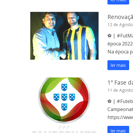
Renovaçã
12 de Agosto
⚽️ | #FutMa
época 2022/2
Na época p
ler mais
1ª Fase 
11 de Agosto
⚽️ | #Futeb
Campeonato 
https://www
ler mais