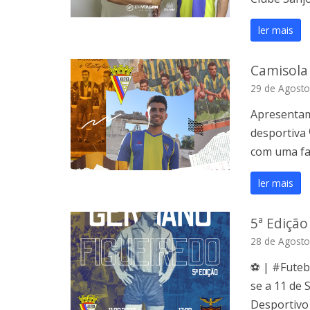
ler mais
Camisola 
29 de Agosto
Apresentam
desportiva 
com uma fai
ler mais
5ª Ediçã
28 de Agosto
⚽️ | #Futeb
se a 11 de 
Desportivo 