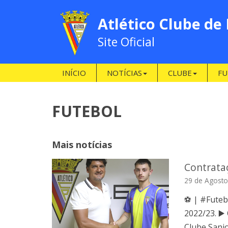
Atlético Clube de
Site Oficial
INÍCIO
NOTÍCIAS
CLUBE
FU
FUTEBOL
Mais notícias
Contrataç
29 de Agosto
⚽️ | #Futeb
2022/23. ▶
Clube Sanjo