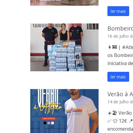
ler mais
Bombeiro
16 de Julho 
👩‍🚒 | #At
os Bombeiro
iniciativa 
ler mais
Verão à A
14 de Julho 
☀️🏖 Verão 
✅ 👕 12€ 📍
encomendas