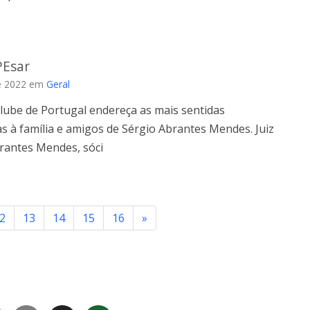
PEsar
e 2022
em
Geral
Clube de Portugal endereça as mais sentidas
s à família e amigos de Sérgio Abrantes Mendes. Juiz
brantes Mendes, sóci
2
13
14
15
16
»