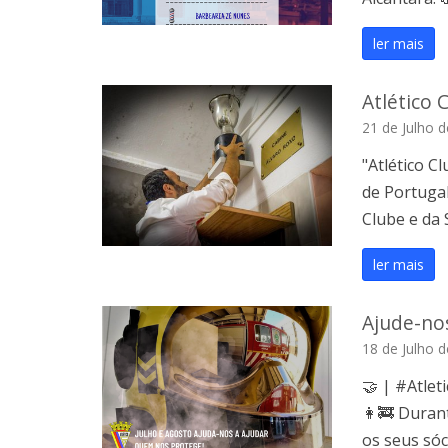
ler mais
Atlético 
21 de Julho 
"Atlético C
de Portugal
Clube e da 
ler mais
Ajude-no
18 de Julho 
🤝 | #Atlet
👩‍🚒 Duran
os seus sóc