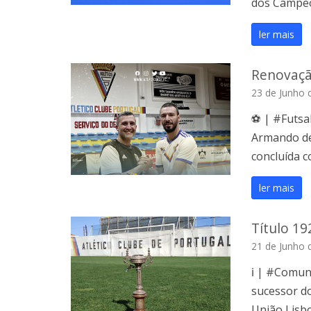
dos Campe
ler mais
Renovaçã
23 de Junho 
⚽ | #Futsal
Armando de
concluída c
ler mais
Título 19
21 de Junho 
ℹ️ | #Comun
sucessor do
União Lisb