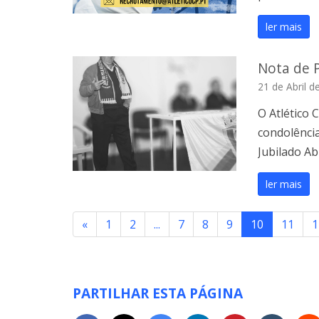
ler mais
Nota de 
21 de Abril d
O Atlético 
condolência
Jubilado A
ler mais
«
1
2
...
7
8
9
10
11
1
PARTILHAR ESTA PÁGINA