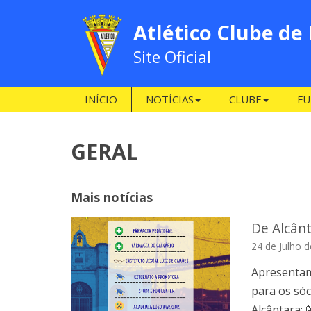
Atlético Clube de
Site Oficial
INÍCIO
NOTÍCIAS
CLUBE
FU
GERAL
Mais notícias
De Alcânt
24 de Julho 
Apresentam
para os sóc
Alcântara: 