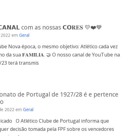
𝗔𝗡𝗔𝗟 com as nossas 𝗖𝗢𝐑𝐄𝐒 💛❤️💙
e 2022
em
Geral
be Nova época, o mesmo objetivo: Atlético cada vez
o da sua 𝐅𝐀𝐌𝐈́𝐋𝐈𝐀. 🤝 O nosso canal de YouTube na
/23 terá transmis
nato de Portugal de 1927/28 é e pertence
co
de 2022
em
Geral
icado O Atlético Clube de Portugal informa que
lquer decisão tomada pela FPF sobre os vencedores