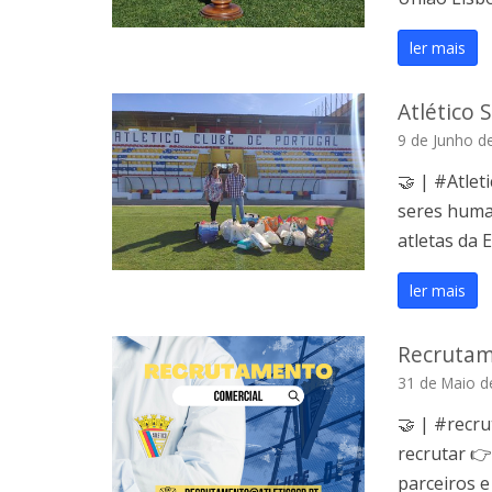
ler mais
Atlético 
9 de Junho d
🤝 | #Atlet
seres huma
atletas da 
ler mais
Recrutam
31 de Maio d
🤝 | #recr
recrutar 👉
parceiros e