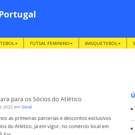
 Portugal
TEBOL
FUTSAL FEMININO
BASQUETEBOL
Ú
ara para os Sócios do Atlético
de 2022
em
Geral
os as primeiras parcerias e descontos exclusivos
ios do Atlético, já em vigor, no comércio local em
🥼 Far