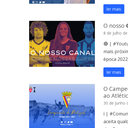
ler mais
O nosso 𝗖
8 de Julho d
🔴 | #Youtu
mais próxim
época 2022
ler mais
O Campeo
ao Atléti
30 de Junho 
ℹ️ | #Comun
aceita qua